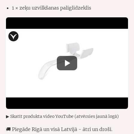
1 × zeķu uzvilkšanas palīglīdzeklis
▶ Skatīt produkta video YouTube (atvērsies jaunā logā)
🚚 Piegāde Rīgā un visā Latvijā - ātri un droši.