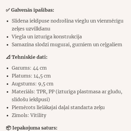
✅ Galvenās īpašības:
Slidena iekšpuse nodrošina vieglu un vienmērīgu
zeķes uzvilkšanu
Viegla un izturīga konstrukcija
Samazina slodzi mugurai, gurniem un ceļgaliem
📐 Tehniskie dati:
Garums: 44 cm
Platums: 14,5 cm
Augstums: 9,5 cm
Materiāls: TPR, PP (izturīga plastmasa ar gludu,
slīdošu iekšpusi)
Piemērots lielākajai daļai standarta zeķu
Zīmols: Vitility
📦 Iepakojuma saturs: