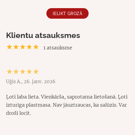
IELIKT GROZĀ
Klientu atsauksmes
★★★★★
1 atsauksme
★★★★★
Uģis A., 26. janv. 2026
Ļoti laba lieta. Vienkārša, saprotama lietošanā. Ļoti
izturīga plastmasa. Nav jāuztraucas, ka salūzīs. Var
droši locīt.