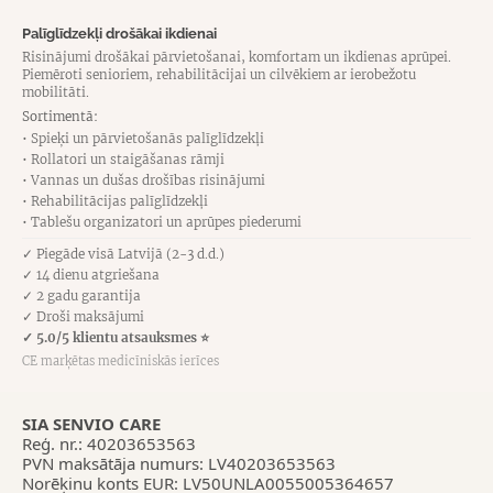
Palīglīdzekļi drošākai ikdienai
Risinājumi drošākai pārvietošanai, komfortam un ikdienas aprūpei.
Piemēroti senioriem, rehabilitācijai un cilvēkiem ar ierobežotu
mobilitāti.
Sortimentā:
• Spieķi un pārvietošanās palīglīdzekļi
• Rollatori un staigāšanas rāmji
• Vannas un dušas drošības risinājumi
• Rehabilitācijas palīglīdzekļi
• Tablešu organizatori un aprūpes piederumi
✓ Piegāde visā Latvijā (2-3 d.d.)
✓ 14 dienu atgriešana
✓ 2 gadu garantija
✓ Droši maksājumi
✓ 5.0/5 klientu atsauksmes ⭐
CE marķētas medicīniskās ierīces
SIA SENVIO CARE
Reģ. nr.: 40203653563
PVN maksātāja numurs: LV40203653563
Norēķinu konts EUR: LV50UNLA0055005364657