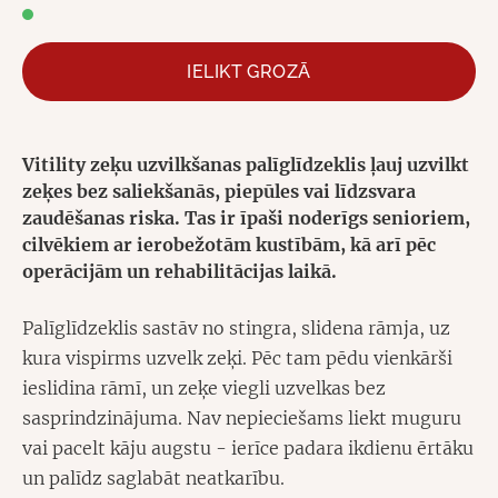
IELIKT GROZĀ
Vitility zeķu uzvilkšanas palīglīdzeklis ļauj uzvilkt
zeķes bez saliekšanās, piepūles vai līdzsvara
zaudēšanas riska. Tas ir īpaši noderīgs senioriem,
cilvēkiem ar ierobežotām kustībām, kā arī pēc
operācijām un rehabilitācijas laikā.
Palīglīdzeklis sastāv no stingra, slidena rāmja, uz
kura vispirms uzvelk zeķi. Pēc tam pēdu vienkārši
ieslidina rāmī, un zeķe viegli uzvelkas bez
sasprindzinājuma. Nav nepieciešams liekt muguru
vai pacelt kāju augstu - ierīce padara ikdienu ērtāku
un palīdz saglabāt neatkarību.