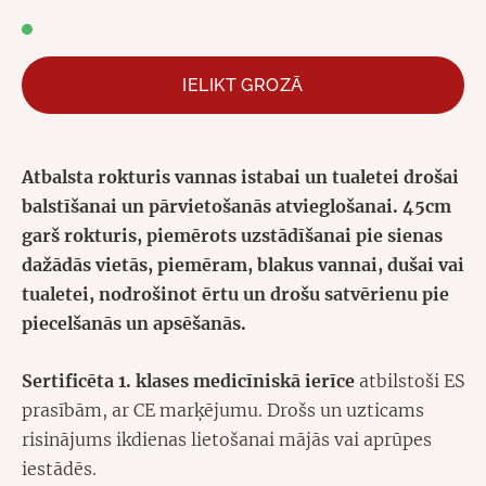
IELIKT GROZĀ
Atbalsta rokturis vannas istabai un tualetei drošai
balstīšanai un pārvietošanās atvieglošanai. 45cm
garš rokturis, piemērots uzstādīšanai pie sienas
dažādās vietās, piemēram, blakus vannai, dušai vai
tualetei, nodrošinot ērtu un drošu satvērienu pie
piecelšanās un apsēšanās.
Sertificēta 1. klases medicīniskā ierīce
atbilstoši ES
prasībām, ar CE marķējumu. Drošs un uzticams
risinājums ikdienas lietošanai mājās vai aprūpes
iestādēs.