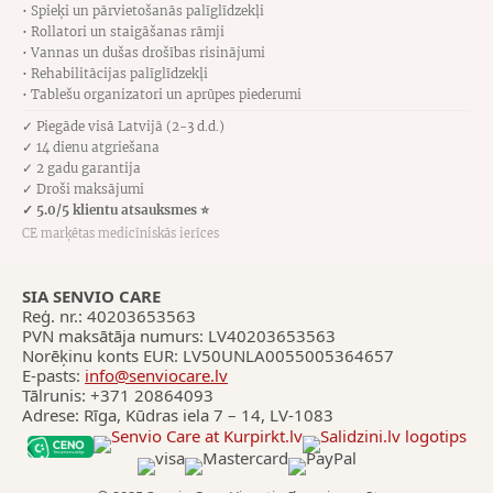
• Spieķi un pārvietošanās palīglīdzekļi
• Rollatori un staigāšanas rāmji
• Vannas un dušas drošības risinājumi
• Rehabilitācijas palīglīdzekļi
• Tablešu organizatori un aprūpes piederumi
✓ Piegāde visā Latvijā (2-3 d.d.)
✓ 14 dienu atgriešana
✓ 2 gadu garantija
✓ Droši maksājumi
✓ 5.0/5 klientu atsauksmes ⭐
CE marķētas medicīniskās ierīces
SIA SENVIO CARE
Reģ. nr.: 40203653563
PVN maksātāja numurs: LV40203653563
Norēķinu konts EUR: LV50UNLA0055005364657
E-pasts:
info@senviocare.lv
Tālrunis: +371 20864093
Adrese: Rīga, Kūdras iela 7 – 14, LV-1083
Pārtika, Bezva