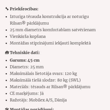
🔧 Priekšrocības:
Izturīga tērauda konstrukcija ar noturīgu
Rilsan® pārklājumu
25 mm diametrs komfortablam satvērienam
Vienkārša kopšana
Montāžas stiprinājumi iekļauti komplektā
🧰 Tehniskie dati:
Garums: 45 cm
Diametrs: 25 mm
Maksimālais lietotāja svars: 120 kg
Maksimālā tiešā slodze: 80 kg (SWL)
Materiāls: tērauds ar Rilsan® pārklājumu
CE marķējums: Jā
Ražotājs: Mobilex A/S, Dānija
🛠️ Montāžas norādījumi: