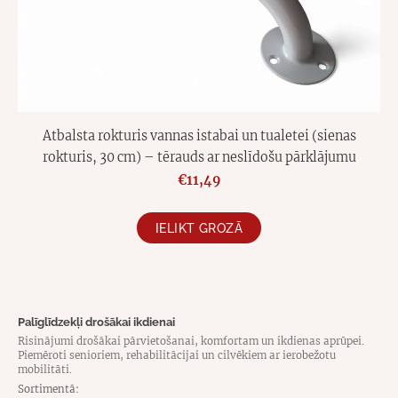
Atbalsta rokturis vannas istabai un tualetei (sienas
rokturis, 30 cm) – tērauds ar neslīdošu pārklājumu
€11,49
IELIKT GROZĀ
Palīglīdzekļi drošākai ikdienai
Risinājumi drošākai pārvietošanai, komfortam un ikdienas aprūpei.
Piemēroti senioriem, rehabilitācijai un cilvēkiem ar ierobežotu
mobilitāti.
Sortimentā: